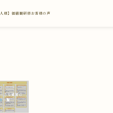
人様】価値観研修
お客様の声
み